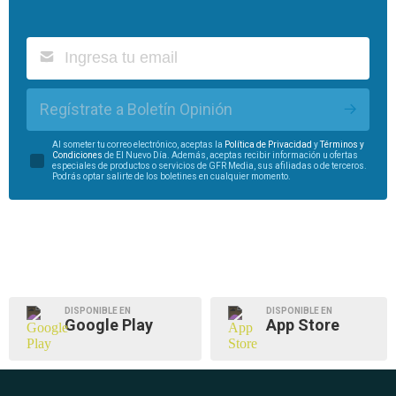
Regístrate a Boletín Opinión
Al someter tu correo electrónico, aceptas la
Política de Privacidad
y
Términos y
Condiciones
de El Nuevo Día. Además, aceptas recibir información u ofertas
especiales de productos o servicios de GFR Media, sus afiliadas o de terceros.
Podrás optar salirte de los boletines en cualquier momento.
DISPONIBLE EN
DISPONIBLE EN
Google Play
App Store