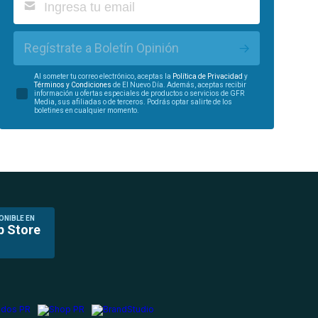
Regístrate a Boletín Opinión
Al someter tu correo electrónico, aceptas la
Política de Privacidad
y
Términos y Condiciones
de El Nuevo Día. Además, aceptas recibir
información u ofertas especiales de productos o servicios de GFR
Media, sus afiliadas o de terceros. Podrás optar salirte de los
boletines en cualquier momento.
ONIBLE EN
p Store