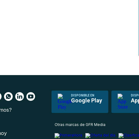
DISPONIBLE EN
DISP
Google Play
Ap
omos?
s
Otras marcas de GFR Media
 hoy