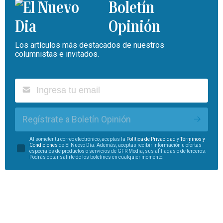
Boletín
Opinión
Los artículos más destacados de nuestros
columnistas e invitados.
Regístrate a Boletín Opinión
Al someter tu correo electrónico, aceptas la
Política de Privacidad
y
Términos y
Condiciones
de El Nuevo Día. Además, aceptas recibir información u ofertas
especiales de productos o servicios de GFR Media, sus afiliadas o de terceros.
Podrás optar salirte de los boletines en cualquier momento.