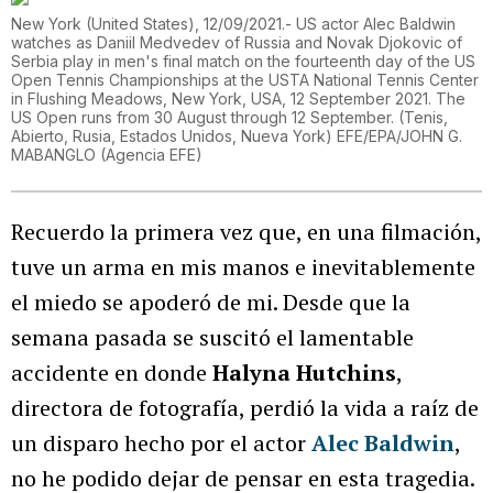
New York (United States), 12/09/2021.- US actor Alec Baldwin
watches as Daniil Medvedev of Russia and Novak Djokovic of
Serbia play in men's final match on the fourteenth day of the US
Open Tennis Championships at the USTA National Tennis Center
in Flushing Meadows, New York, USA, 12 September 2021. The
US Open runs from 30 August through 12 September. (Tenis,
Abierto, Rusia, Estados Unidos, Nueva York) EFE/EPA/JOHN G.
MABANGLO
(
Agencia EFE
)
Recuerdo la primera vez que, en una filmación,
tuve un arma en mis manos e inevitablemente
el miedo se apoderó de mi. Desde que la
semana pasada se suscitó el lamentable
accidente en donde
Halyna Hutchins
,
directora de fotografía, perdió la vida a raíz de
un disparo hecho por el actor
Alec Baldwin
,
no he podido dejar de pensar en esta tragedia.