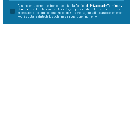
Al someter tu correo electrónico, aceptas la
Política de Privacidad
y
Términos y
Condiciones
de El Nuevo Día. Además, aceptas recibir información u ofertas
especiales de productos o servicios de GFR Media, sus afiliadas o de terceros.
Podrás optar salirte de los boletines en cualquier momento.