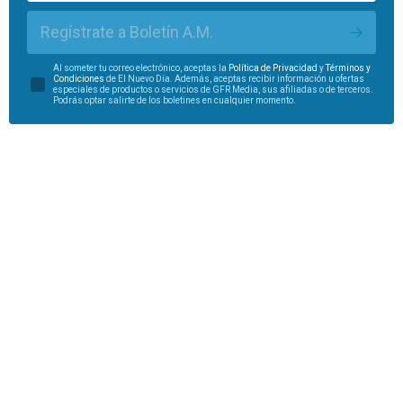
Regístrate a Boletín A.M.
Al someter tu correo electrónico, aceptas la
Política de Privacidad
y
Términos y
Condiciones
de El Nuevo Día. Además, aceptas recibir información u ofertas
especiales de productos o servicios de GFR Media, sus afiliadas o de terceros.
Podrás optar salirte de los boletines en cualquier momento.