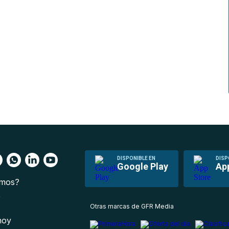
DISPONIBLE EN
DISP
Google Play
Ap
omos?
s
Otras marcas de GFR Media
 hoy