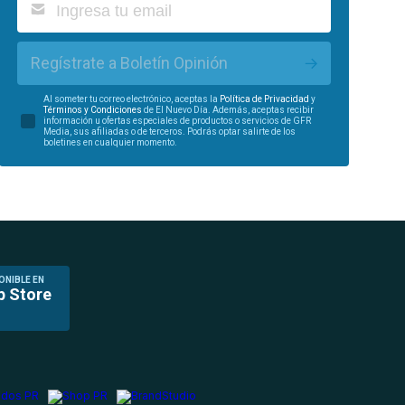
Regístrate a Boletín Opinión
Al someter tu correo electrónico, aceptas la
Política de Privacidad
y
Términos y Condiciones
de El Nuevo Día. Además, aceptas recibir
información u ofertas especiales de productos o servicios de GFR
Media, sus afiliadas o de terceros. Podrás optar salirte de los
boletines en cualquier momento.
ONIBLE EN
p Store