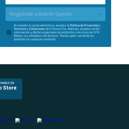
Regístrate a Boletín Opinión
Al someter tu correo electrónico, aceptas la
Política de Privacidad
y
Términos y Condiciones
de El Nuevo Día. Además, aceptas recibir
información u ofertas especiales de productos o servicios de GFR
Media, sus afiliadas o de terceros. Podrás optar salirte de los
boletines en cualquier momento.
ONIBLE EN
p Store