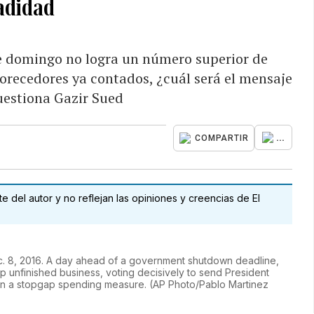
adidad
te domingo no logra un número superior de
vorecedores ya contados, ¿cuál será el mensaje
uestiona Gazir Sued
...
COMPARTIR
 del autor y no reflejan las opiniones y creencias de El
c. 8, 2016. A day ahead of a government shutdown deadline,
 unfinished business, voting decisively to send President
 on a stopgap spending measure. (AP Photo/Pablo Martinez