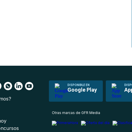
DISPONIBLE EN
DISP
Google Play
Ap
omos?
s
Otras marcas de GFR Media
 hoy
oncursos