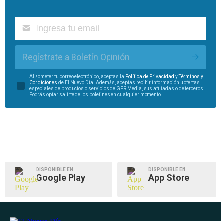
Regístrate a Boletín Opinión
Al someter tu correo electrónico, aceptas la
Política de Privacidad
y
Términos y
Condiciones
de El Nuevo Día. Además, aceptas recibir información u ofertas
especiales de productos o servicios de GFR Media, sus afiliadas o de terceros.
Podrás optar salirte de los boletines en cualquier momento.
DISPONIBLE EN
DISPONIBLE EN
Google Play
App Store