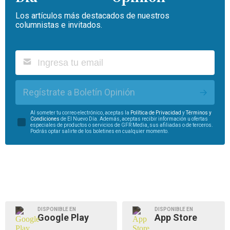
Los artículos más destacados de nuestros
columnistas e invitados.
Regístrate a Boletín Opinión
Al someter tu correo electrónico, aceptas la
Política de Privacidad
y
Términos y
Condiciones
de El Nuevo Día. Además, aceptas recibir información u ofertas
especiales de productos o servicios de GFR Media, sus afiliadas o de terceros.
Podrás optar salirte de los boletines en cualquier momento.
DISPONIBLE EN
DISPONIBLE EN
Google Play
App Store