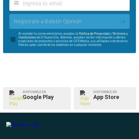
Regístrate a Boletín Opinión
Al someter tu correo electrónico, aceptas la
Política de Privacidad
y
Términos y
Condiciones
de El Nuevo Día. Además, aceptas recibir información u ofertas
especiales de productos o servicios de GFR Media, sus afiliadas o de terceros.
Podrás optar salirte de los boletines en cualquier momento.
DISPONIBLE EN
DISPONIBLE EN
Google Play
App Store