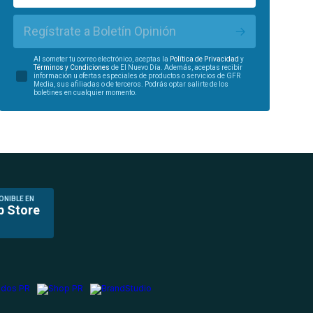
Regístrate a Boletín Opinión
Al someter tu correo electrónico, aceptas la
Política de Privacidad
y
Términos y Condiciones
de El Nuevo Día. Además, aceptas recibir
información u ofertas especiales de productos o servicios de GFR
Media, sus afiliadas o de terceros. Podrás optar salirte de los
boletines en cualquier momento.
ONIBLE EN
p Store