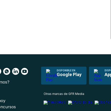
DISPONIBLE EN
DISP
Google Play
Ap
omos?
s
Otras marcas de GFR Media
 hoy
oncursos