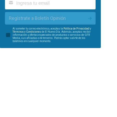
Regístrate a Boletín Opinión
Al someter tu correo electrónico, aceptas la
Política de Privacidad
y
Términos y Condiciones
de El Nuevo Día. Además, aceptas recibir
información u ofertas especiales de productos o servicios de GFR
Media, sus afiliadas o de terceros. Podrás optar salirte de los
boletines en cualquier momento.