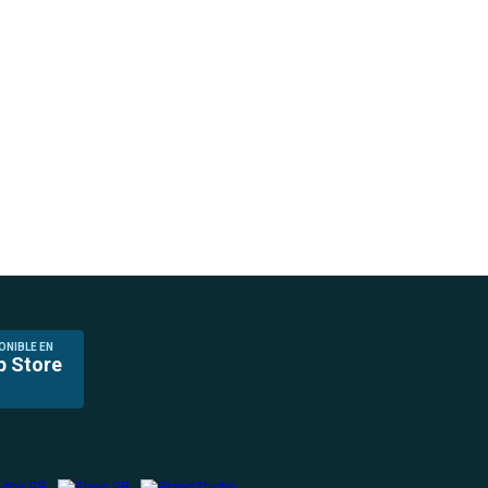
ONIBLE EN
p Store