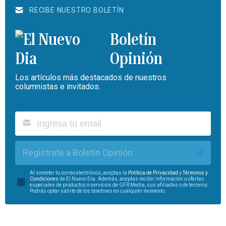
RECIBE NUESTRO BOLETÍN
Boletín
Opinión
Los artículos más destacados de nuestros
columnistas e invitados.
Regístrate a Boletín Opinión
Al someter tu correo electrónico, aceptas la
Política de Privacidad
y
Términos y
Condiciones
de El Nuevo Día. Además, aceptas recibir información u ofertas
especiales de productos o servicios de GFR Media, sus afiliadas o de terceros.
Podrás optar salirte de los boletines en cualquier momento.