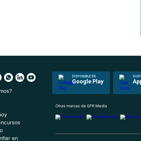
DISPONIBLE EN
DISP
Google Play
Ap
omos?
s
Otras marcas de GFR Media
 hoy
oncursos
io
nfiar en