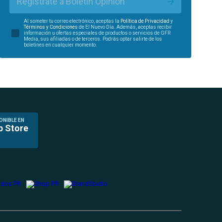
Regístrate a Boletín Opinión
Al someter tu correo electrónico, aceptas la
Política de Privacidad
y
Términos y Condiciones
de El Nuevo Día. Además, aceptas recibir
información u ofertas especiales de productos o servicios de GFR
Media, sus afiliadas o de terceros. Podrás optar salirte de los
boletines en cualquier momento.
ONIBLE EN
p Store