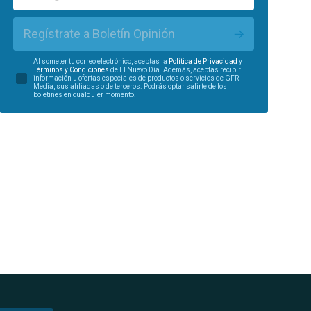
Regístrate a Boletín Opinión
Al someter tu correo electrónico, aceptas la
Política de Privacidad
y
Términos y Condiciones
de El Nuevo Día. Además, aceptas recibir
información u ofertas especiales de productos o servicios de GFR
Media, sus afiliadas o de terceros. Podrás optar salirte de los
boletines en cualquier momento.