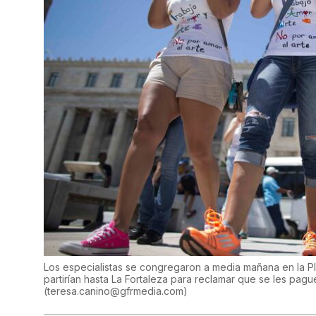
Los especialistas se congregaron a media mañana en la Plaz
partirían hasta La Fortaleza para reclamar que se les pag
(
teresa.canino@gfrmedia.com
)