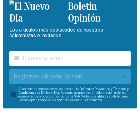
Boletín
Opinión
Los artículos más destacados de nuestros
columnistas e invitados.
Regístrate a Boletín Opinión
Al someter tu correo electrónico, aceptas la
Política de Privacidad
y
Términos y
Condiciones
de El Nuevo Día. Además, aceptas recibir información u ofertas
especiales de productos o servicios de GFR Media, sus afiliadas o de terceros.
Podrás optar salirte de los boletines en cualquier momento.