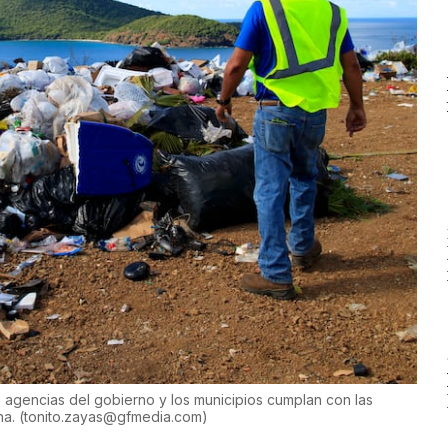
s agencias del gobierno y los municipios cumplan con las
na.
(
tonito.zayas@gfmedia.com
)