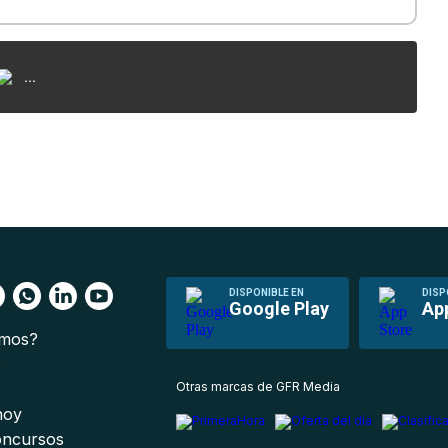
...
DISPONIBLE EN
DISP
Google Play
Ap
omos?
s
Otras marcas de GFR Media
 hoy
oncursos