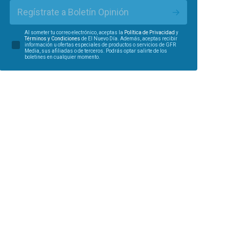
Regístrate a Boletín Opinión
Al someter tu correo electrónico, aceptas la
Política de Privacidad
y
Términos y Condiciones
de El Nuevo Día. Además, aceptas recibir
información u ofertas especiales de productos o servicios de GFR
Media, sus afiliadas o de terceros. Podrás optar salirte de los
boletines en cualquier momento.