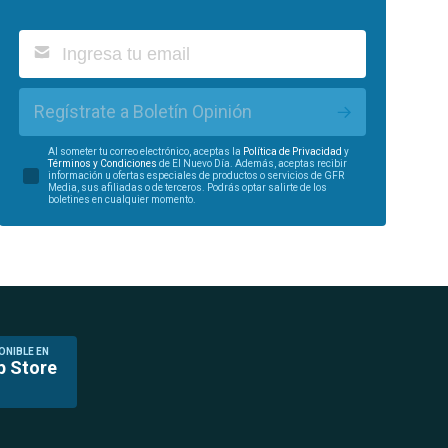
Regístrate a Boletín Opinión
Al someter tu correo electrónico, aceptas la
Política de Privacidad
y
Términos y Condiciones
de El Nuevo Día. Además, aceptas recibir
información u ofertas especiales de productos o servicios de GFR
Media, sus afiliadas o de terceros. Podrás optar salirte de los
boletines en cualquier momento.
ONIBLE EN
p Store