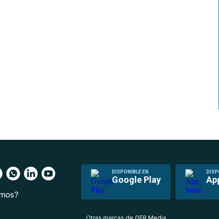
DISPONIBLE EN
DISP
Google Play
Ap
omos?
s
Otras marcas de GFR Media