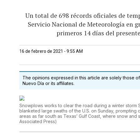
Un total de 698 récords oficiales de te
Servicio Nacional de Meteorología en g
primeros 14 días del present
16 de febrero de 2021 - 9:55 AM
The opinions expressed in this article are solely those of
Nuevo Día or its affiliates.
Snowplows works to clear the road during a winter storm S
blanketed large swaths of the U.S. on Sunday, prompting ca
areas as far south as Texas’ Gulf Coast, where snow and
Associated Press
)