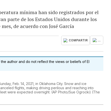
mperatura mínima han sido registrados por el
ran parte de los Estados Unidos durante los
e mes, de acuerdo con José García
...
COMPARTIR
 the author and do not reflect the views or beliefs of El
unday, Feb. 14, 2021, in Oklahoma City. Snow and ice
nceled flights, making driving perilous and reaching into
 sleet were expected overnight. (AP Photo/Sue Ogrocki)
(
The