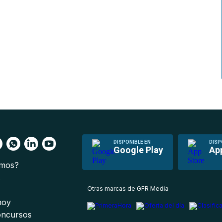
DISPONIBLE EN
DISP
Google Play
Ap
omos?
s
Otras marcas de GFR Media
 hoy
oncursos