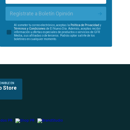
Regístrate a Boletín Opinión
Al someter tu correo electrónico, aceptas la
Política de Privacidad
y
Términos y Condiciones
de El Nuevo Día. Además, aceptas recibir
información u ofertas especiales de productos o servicios de GFR
Media, sus afiliadas o de terceros. Podrás optar salirte de los
boletines en cualquier momento.
ONIBLE EN
p Store