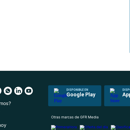
DISPONIBLE EN
DISP
Google Play
Ap
omos?
s
Otras marcas de GFR Media
 hoy