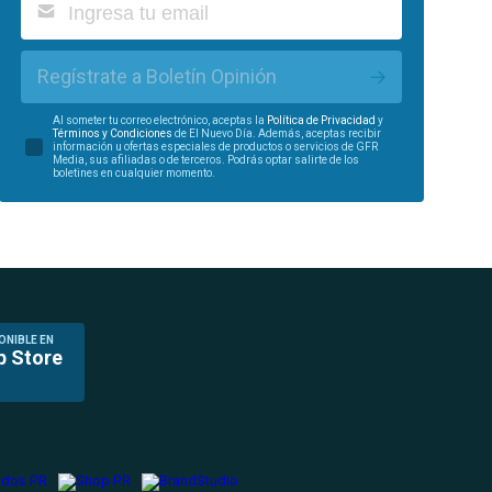
Regístrate a Boletín Opinión
Al someter tu correo electrónico, aceptas la
Política de Privacidad
y
Términos y Condiciones
de El Nuevo Día. Además, aceptas recibir
información u ofertas especiales de productos o servicios de GFR
Media, sus afiliadas o de terceros. Podrás optar salirte de los
boletines en cualquier momento.
ONIBLE EN
p Store