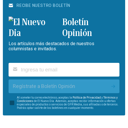
RECIBE NUESTRO BOLETÍN
Boletín
Opinión
Los artículos más destacados de nuestros
columnistas e invitados.
Regístrate a Boletín Opinión
Al someter tu correo electrónico, aceptas la
Política de Privacidad
y
Términos y
Condiciones
de El Nuevo Día. Además, aceptas recibir información u ofertas
especiales de productos o servicios de GFR Media, sus afiliadas o de terceros.
Podrás optar salirte de los boletines en cualquier momento.