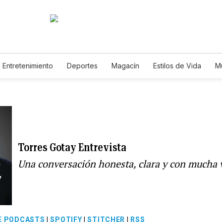
Entretenimiento
Deportes
Magacín
Estilos de Vida
M
Tecnología
Juegos
Lotería
Vídeos
Fotogalerías
E
Torres Gotay Entrevista
Una conversación honesta, clara y con mucha 
E PODCASTS
|
SPOTIFY
|
STITCHER
|
RSS