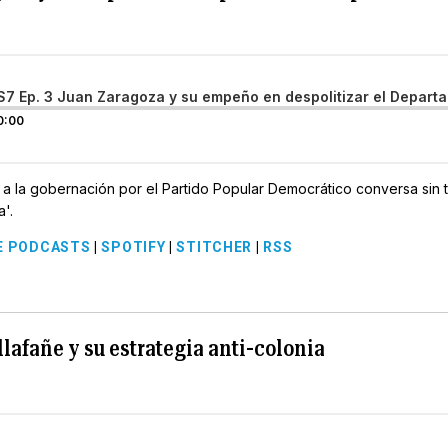
S7 Ep. 3 Juan Zaragoza y su empeño en despolitizar el Depar
0:00
 a la gobernación por el Partido Popular Democrático conversa sin 
'.
E PODCASTS
|
SPOTIFY
|
STITCHER
|
RSS
llafañe y su estrategia anti-colonia