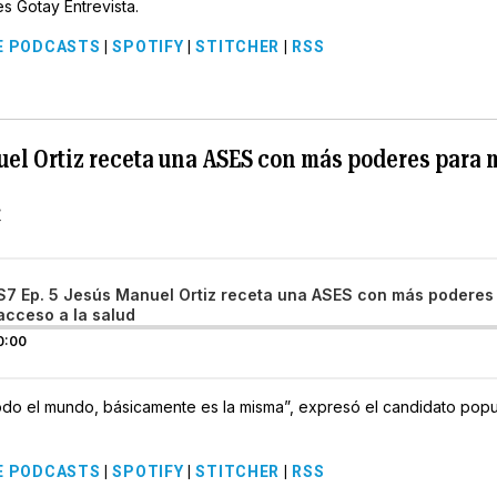
s Gotay Entrevista.
E PODCASTS
|
SPOTIFY
|
STITCHER
|
RSS
uel Ortiz receta una ASES con más poderes para m
S7 Ep. 5 Jesús Manuel Ortiz receta una ASES con más poderes 
acceso a la salud
0:00
odo el mundo, básicamente es la misma”, expresó el candidato popu
E PODCASTS
|
SPOTIFY
|
STITCHER
|
RSS