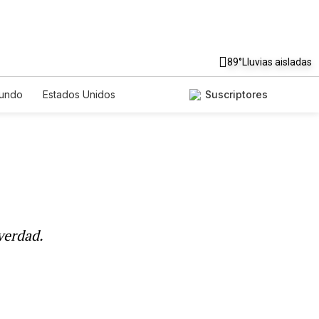
89°
Lluvias aisladas
undo
Estados Unidos
Suscriptores
nglish
Podcasts
Horóscopos
verdad.