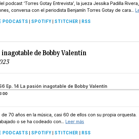
 podcast ‘Torres Gotay Entrevista’, la jueza Jessika Padilla Rivera,
ones, conversa con el periodista Benjamín Torres Gotay de cara...
L
E PODCASTS
|
SPOTIFY
|
STITCHER
|
RSS
n inagotable de Bobby Valentín
2023
S6 Ep. 14 La pasión inagotable de Bobby Valentín
0:00
 de 70 años en la música, casi 60 de ellos con su propia orquesta. 
trabajado o se ha codeado con...
Leer más
E PODCASTS
|
SPOTIFY
|
STITCHER
|
RSS