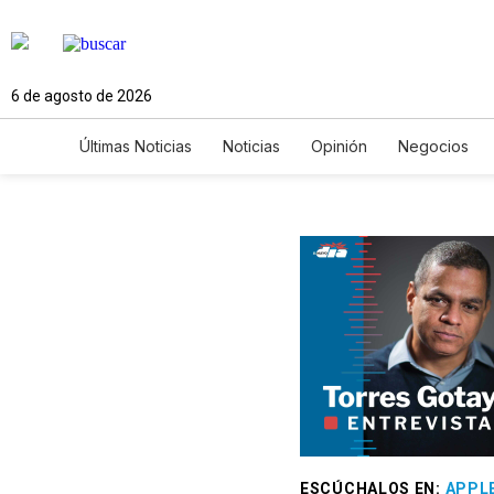
6 de agosto de 2026
Últimas Noticias
Noticias
Opinión
Negocios
Ciencia y Ambiente
Gastronomía
De Viaje
Newsletters
Feriados
Edictos
Especiales
ESCÚCHALOS EN
:
APPL