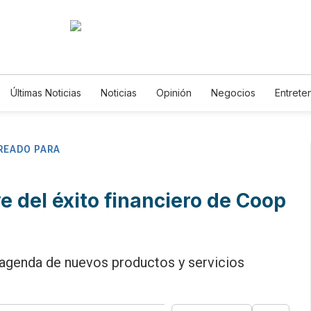
Últimas Noticias
Noticias
Opinión
Negocios
Entrete
Estilos de Vida
Mundo
Estados Unidos
Ciencia y 
Tecnología
Juegos
Lotería
Vídeos
Fotogalería
Horóscopos
Newsletters
Feriados
Edictos
Esp
READO PARA
ve del éxito financiero de Coop
 agenda de nuevos productos y servicios