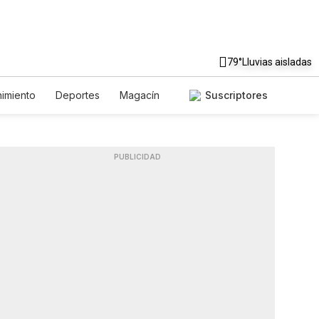
79°
Lluvias aisladas
nimiento
Deportes
Magacín
Suscriptores
Ambiente
Gastronomía
De Viaje
s
English
Podcasts
eciales
PUBLICIDAD