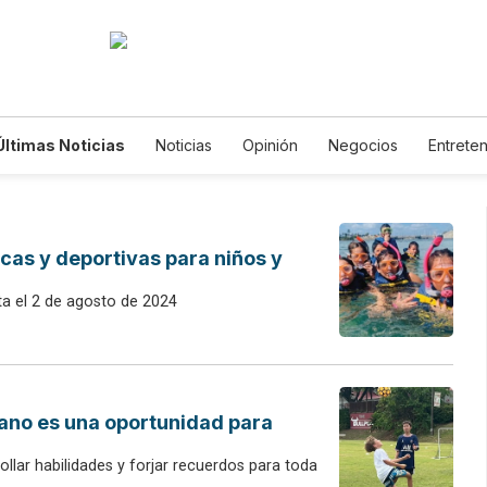
Últimas Noticias
Noticias
Opinión
Negocios
Entrete
Estilos de Vida
Mundo
Estados Unidos
Ciencia y Amb
Tecnología
Juegos
Lotería
Vídeos
Fotogalerías
Horóscopos
Newsletters
Feriados
Edictos
Especi
as y deportivas para niños y
a el 2 de agosto de 2024
rano es una oportunidad para
lar habilidades y forjar recuerdos para toda