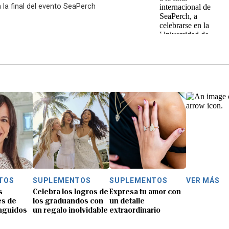
 la final del evento SeaPerch
TOS
SUPLEMENTOS
SUPLEMENTOS
VER MÁS
s
Celebra los logros de
Expresa tu amor con
es de
los graduandos con
un detalle
inguidos
un regalo inolvidable
extraordinario