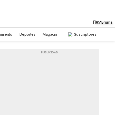
85°
Bruma
nimiento
Deportes
Magacín
Suscriptores
iente
Gastronomía
De Viaje
English
Podcasts
ales
PUBLICIDAD