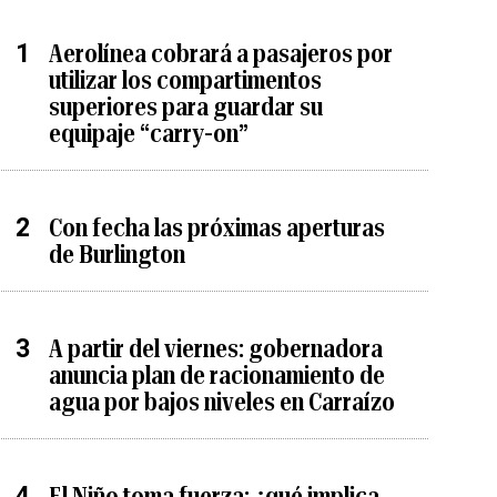
Aerolínea cobrará a pasajeros por
utilizar los compartimentos
superiores para guardar su
equipaje “carry-on”
Con fecha las próximas aperturas
de Burlington
A partir del viernes: gobernadora
anuncia plan de racionamiento de
agua por bajos niveles en Carraízo
El Niño toma fuerza: ¿qué implica