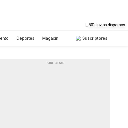
80°
Lluvias dispersas
iento
Deportes
Magacín
Suscriptores
iente
Gastronomía
De Viaje
English
Podcasts
ales
PUBLICIDAD