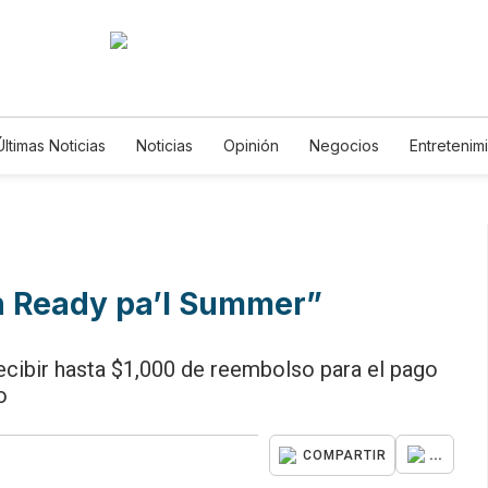
Últimas Noticias
Noticias
Opinión
Negocios
Entretenim
Estilos de Vida
Mundo
Estados Unidos
Ciencia y Amb
Tecnología
Juegos
Lotería
Vídeos
Fotogalerías
Horóscopos
Newsletters
Feriados
Edictos
Especi
n Ready pa’l Summer”
ecibir hasta $1,000 de reembolso para el pago
o
...
COMPARTIR