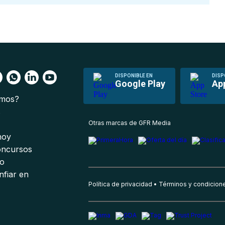
DISPONIBLE EN
DISP
Google Play
Ap
omos?
s
Otras marcas de GFR Media
 hoy
oncursos
io
nfiar en
Política de privacidad
Términos y condicion