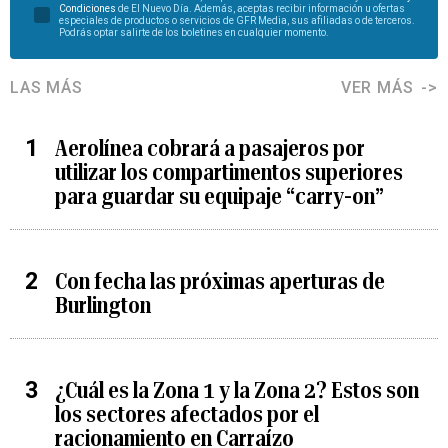
Condiciones
de El Nuevo Día. Además, aceptas recibir información u ofertas
especiales de productos o servicios de GFR Media, sus afiliadas o de terceros.
Podrás optar salirte de los boletines en cualquier momento.
LAS MÁS
VER MÁS
Aerolínea cobrará a pasajeros por
utilizar los compartimentos superiores
para guardar su equipaje “carry-on”
Con fecha las próximas aperturas de
Burlington
¿Cuál es la Zona 1 y la Zona 2? Estos son
los sectores afectados por el
racionamiento en Carraízo