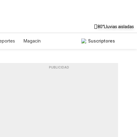
80°
Lluvias aisladas
eportes
Magacín
Suscriptores
astronomía
De Viaje
Podcasts
Horóscopos
PUBLICIDAD