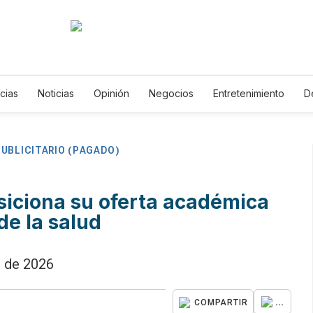
icias
Noticias
Opinión
Negocios
Entretenimiento
D
 de Vida
Mundo
Estados Unidos
Ciencia y Ambiente
G
ogía
Juegos
Lotería
Vídeos
Fotogalerías
English
tters
Feriados
Edictos
Especiales
UBLICITARIO (PAGADO)
iciona su oferta académica
de la salud
o de 2026
...
COMPARTIR