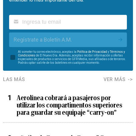
Regístrate a Boletín A.M.
Al someter tu correo electrónico, aceptas la
Política de Privacidad
y
Términos y
Condiciones
de El Nuevo Día. Además, aceptas recibir información u ofertas
especiales de productos o servicios de GFR Media, sus afiliadas o de terceros.
Podrás optar salirte de los boletines en cualquier momento.
LAS MÁS
VER MÁS
Aerolínea cobrará a pasajeros por
utilizar los compartimentos superiores
para guardar su equipaje “carry-on”