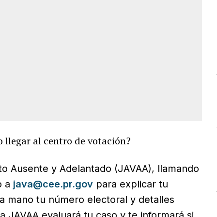
llegar al centro de votación?
oto Ausente y Adelantado (JAVAA), llamando
o a
java@cee.pr.gov
para explicar tu
la mano tu número electoral y detalles
a JAVAA evaluará tu caso y te informará si