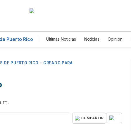
de Puerto Rico
Últimas Noticias
Noticias
Opinión
Deportes
Magacín
Estilos de Vi
Ciencia y Ambiente
Gastronomía
Lotería
Vídeos
Fotogalerías
Newsletters
Feriados
Edictos
S DE PUERTO RICO
CREADO PARA
o
a.m.
...
COMPARTIR