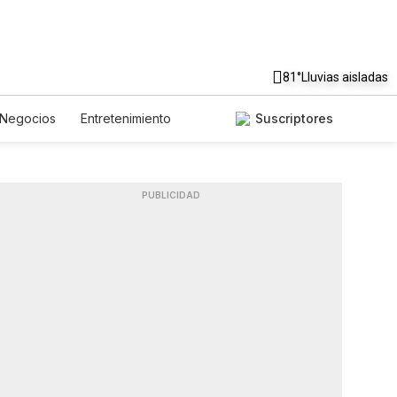
81°
Lluvias aisladas
Negocios
Entretenimiento
Suscriptores
da
Mundo
Estados Unidos
De Viaje
Tecnología
Juegos
English
Podcasts
Horóscopos
Especiales
PUBLICIDAD