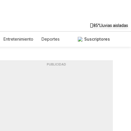
85°
Lluvias aisladas
Entretenimiento
Deportes
Suscriptores
 Unidos
Ciencia y Ambiente
s
Lotería
Vídeos
os
Newsletters
Feriados
PUBLICIDAD