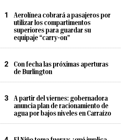
Aerolínea cobrará a pasajeros por
utilizar los compartimentos
superiores para guardar su
equipaje “carry-on”
Con fecha las próximas aperturas
de Burlington
A partir del viernes: gobernadora
anuncia plan de racionamiento de
agua por bajos niveles en Carraízo
El Niño toma fuerza: ¿qué implica