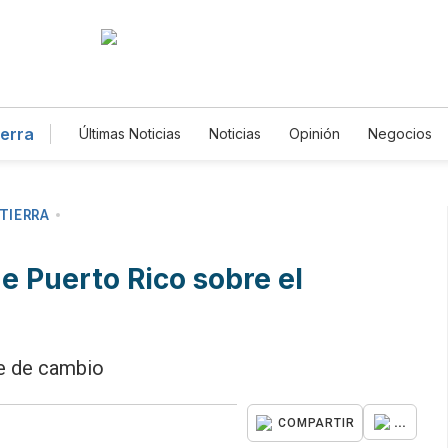
ierra
Últimas Noticias
Noticias
Opinión
Negocios
Magacín
Estilos de Vida
Mundo
Estados
Gastronomía
De Viaje
Tecnología
Juego
Fotogalerías
English
Podcasts
Horóscop
Edictos
Especiales
TIERRA
e Puerto Rico sobre el
te de cambio
...
COMPARTIR