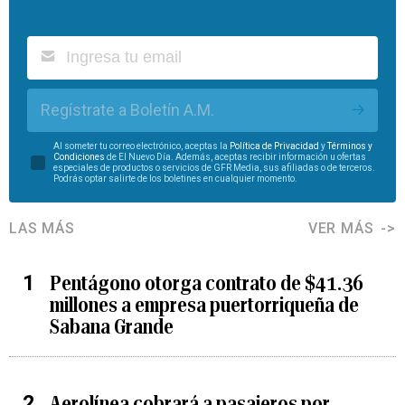
Regístrate a Boletín A.M.
Al someter tu correo electrónico, aceptas la
Política de Privacidad
y
Términos y
Condiciones
de El Nuevo Día. Además, aceptas recibir información u ofertas
especiales de productos o servicios de GFR Media, sus afiliadas o de terceros.
Podrás optar salirte de los boletines en cualquier momento.
LAS MÁS
VER MÁS
Pentágono otorga contrato de $41.36
millones a empresa puertorriqueña de
Sabana Grande
Aerolínea cobrará a pasajeros por