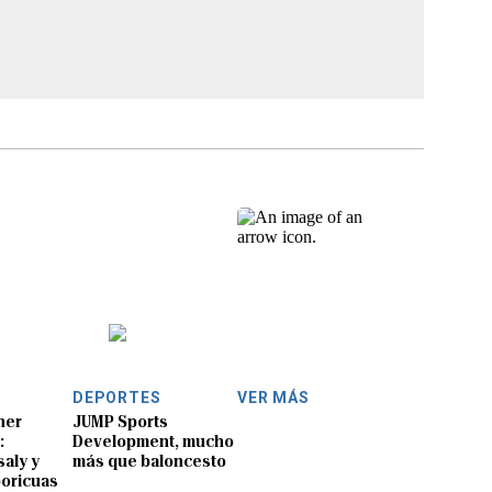
DEPORTES
VER MÁS
ner
JUMP Sports
:
Development, mucho
aly y
más que baloncesto
boricuas