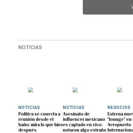
NOTICIAS
NOTICIAS
NOTICIAS
NEGOCIOS
Política se conecta a
Asesinato de
Estrena nue
reunión desde el
influencer mexicano
"lounge" en 
baño: mira lo que hizo
es captado en vivo:
Aeropuerto
después
notaron algo extraño
Internaciona