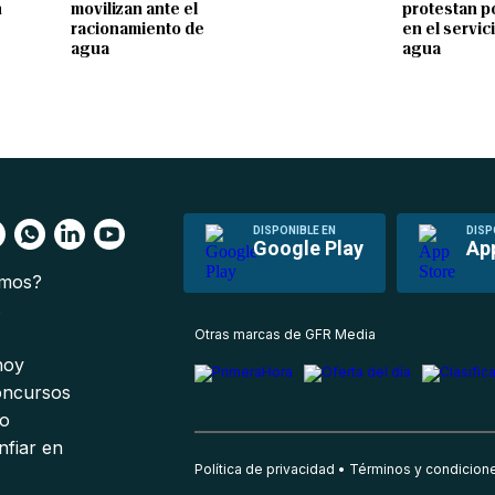
n
movilizan ante el
protestan po
racionamiento de
en el servic
agua
agua
DISPONIBLE EN
DISP
Google Play
Ap
omos?
s
Otras marcas de GFR Media
 hoy
oncursos
io
nfiar en
Política de privacidad
Términos y condicion