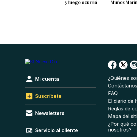
y luego ocurrió
Muñoz Marí
¿Quiénes s
Mi cuenta
Contáctano
FAQ
Suscríbete
El diario de
Reglas de c
Newsletters
Mapa del sit
¿Por qué co
nosotros?
Servicio al cliente