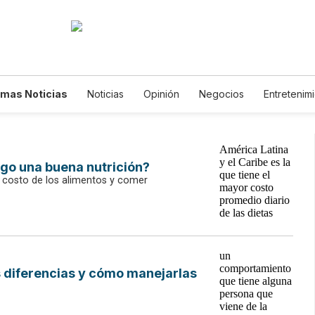
imas Noticias
Noticias
Opinión
Negocios
Entretenim
Estilos de Vida
Mundo
Estados Unidos
Ciencia y Ambien
Tecnología
Juegos
Lotería
Vídeos
Fotogalerías
Newsletters
Feriados
Edictos
Especiales
go una buena nutrición?
el costo de los alimentos y comer
s diferencias y cómo manejarlas