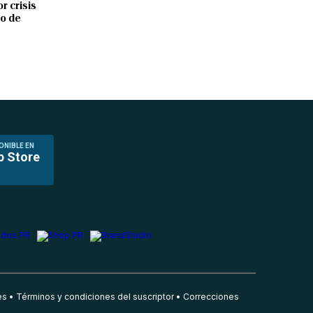
r crisis
io de
ONIBLE EN
p Store
es
Términos y condiciones del suscriptor
Correcciones