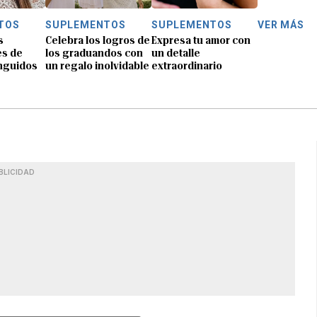
TOS
SUPLEMENTOS
SUPLEMENTOS
VER MÁS
s
Celebra los logros de
Expresa tu amor con
es de
los graduandos con
un detalle
inguidos
un regalo inolvidable
extraordinario
BLICIDAD