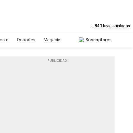
84°
Lluvias aisladas
iento
Deportes
Magacín
Suscriptores
te
Gastronomía
De Viaje
English
Podcasts
Horóscopos
PUBLICIDAD