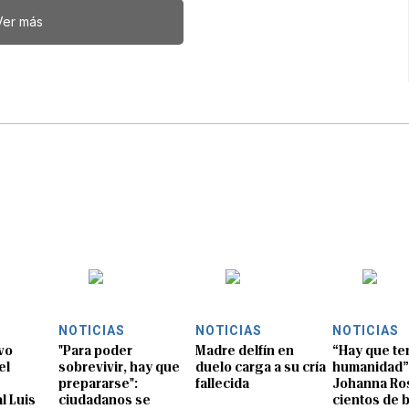
Ver más
NOTICIAS
NOTICIAS
NOTICIAS
vo
"Para poder
Madre delfín en
“Hay que te
el
sobrevivir, hay que
duelo carga a su cría
humanidad”
prepararse":
fallecida
Johanna Ros
l Luis
ciudadanos se
cientos de 