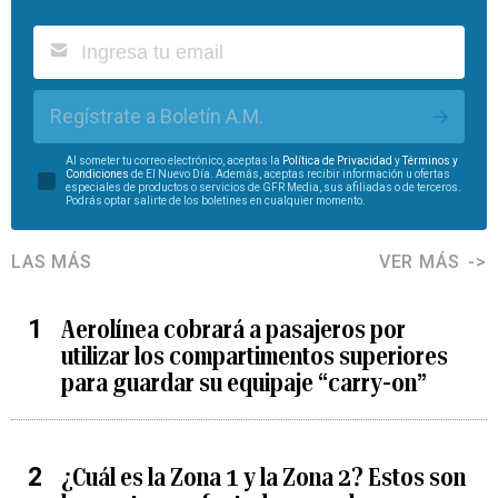
Regístrate a Boletín A.M.
Al someter tu correo electrónico, aceptas la
Política de Privacidad
y
Términos y
Condiciones
de El Nuevo Día. Además, aceptas recibir información u ofertas
especiales de productos o servicios de GFR Media, sus afiliadas o de terceros.
Podrás optar salirte de los boletines en cualquier momento.
LAS MÁS
VER MÁS
Aerolínea cobrará a pasajeros por
utilizar los compartimentos superiores
para guardar su equipaje “carry-on”
¿Cuál es la Zona 1 y la Zona 2? Estos son