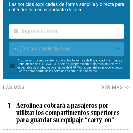
Las noticias explicadas de forma sencilla y directa para
entender lo más importante del día.
Regístrate a Boletín A.M.
Al someter tu correo electrónico, aceptas la
Política de Privacidad
y
Términos y
Condiciones
de El Nuevo Día. Además, aceptas recibir información u ofertas
especiales de productos o servicios de GFR Media, sus afiliadas o de terceros.
Podrás optar salirte de los boletines en cualquier momento.
LAS MÁS
VER MÁS
Aerolínea cobrará a pasajeros por
utilizar los compartimentos superiores
para guardar su equipaje “carry-on”