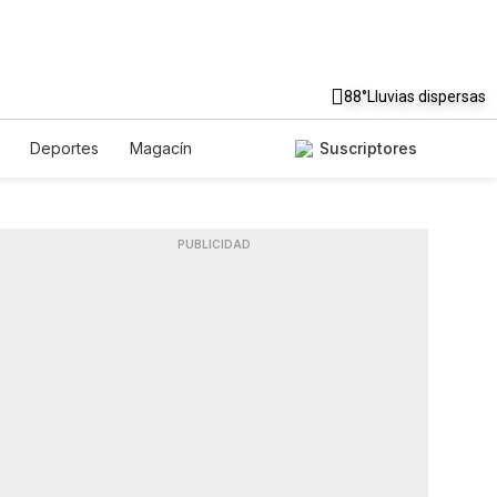
88°
Lluvias dispersas
Deportes
Magacín
Suscriptores
Gastronomía
De Viaje
glish
Podcasts
Horóscopos
PUBLICIDAD