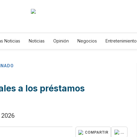
as Noticias
Noticias
Opinión
Negocios
Entretenimiento
stilos de Vida
Mundo
Estados Unidos
Ciencia y Ambiente
ecnología
Juegos
Lotería
Vídeos
Fotogalerías
En
ewsletters
Feriados
Edictos
Especiales
INADO
ales a los préstamos
l 2026
...
COMPARTIR