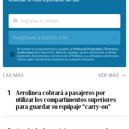
Regístrate a Boletín A.M.
Al someter tu correo electrónico, aceptas la
Política de Privacidad
y
Términos y
Condiciones
de El Nuevo Día. Además, aceptas recibir información u ofertas
especiales de productos o servicios de GFR Media, sus afiliadas o de terceros.
Podrás optar salirte de los boletines en cualquier momento.
LAS MÁS
VER MÁS
Aerolínea cobrará a pasajeros por
utilizar los compartimentos superiores
para guardar su equipaje “carry-on”