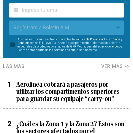
Regístrate a Boletín A.M.
Al someter tu correo electrónico, aceptas la
Política de Privacidad
y
Términos y
Condiciones
de El Nuevo Día. Además, aceptas recibir información u ofertas
especiales de productos o servicios de GFR Media, sus afiliadas o de terceros.
Podrás optar salirte de los boletines en cualquier momento.
LAS MÁS
VER MÁS
Aerolínea cobrará a pasajeros por
utilizar los compartimentos superiores
para guardar su equipaje “carry-on”
¿Cuál es la Zona 1 y la Zona 2? Estos son
los sectores afectados por el