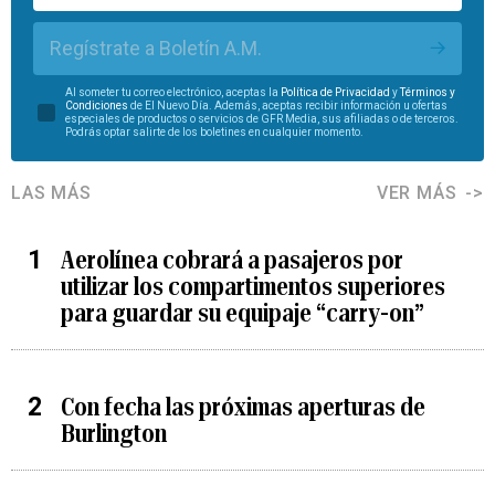
Regístrate a Boletín A.M.
Al someter tu correo electrónico, aceptas la
Política de Privacidad
y
Términos y
Condiciones
de El Nuevo Día. Además, aceptas recibir información u ofertas
especiales de productos o servicios de GFR Media, sus afiliadas o de terceros.
Podrás optar salirte de los boletines en cualquier momento.
LAS MÁS
VER MÁS
Aerolínea cobrará a pasajeros por
utilizar los compartimentos superiores
para guardar su equipaje “carry-on”
Con fecha las próximas aperturas de
Burlington