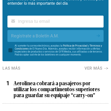
entender lo más importante del día.
Regístrate a Boletín A.M.
Al someter tu correo electrónico, aceptas la
Política de Privacidad
y
Términos y
Condiciones
de El Nuevo Día. Además, aceptas recibir información u ofertas
especiales de productos o servicios de GFR Media, sus afiliadas o de terceros.
Podrás optar salirte de los boletines en cualquier momento.
LAS MÁS
VER MÁS
Aerolínea cobrará a pasajeros por
utilizar los compartimentos superiores
para guardar su equipaje “carry-on”