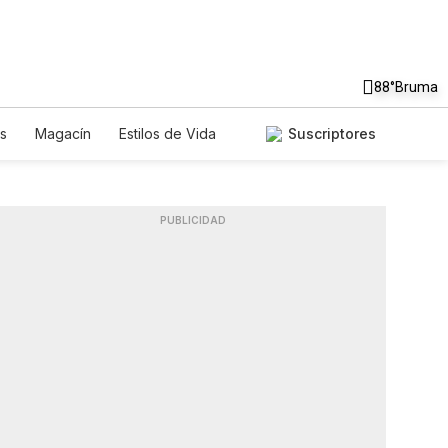
88°
Bruma
s
Magacín
Estilos de Vida
Suscriptores
Tecnología
Juegos
Lotería
Feriados
Edictos
PUBLICIDAD