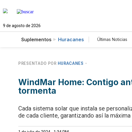
9 de agosto de 2026
Suplementos
Huracanes
Últimas Noticias
Mundo
Es
Vídeos
Fo
Especiales
PRESENTADO POR
HURACANES
WindMar Home: Contigo ant
tormenta
Cada sistema solar que instala se personali
de cada cliente, garantizando así la máxima 
1 de julio de 2024 - 1:34 PM