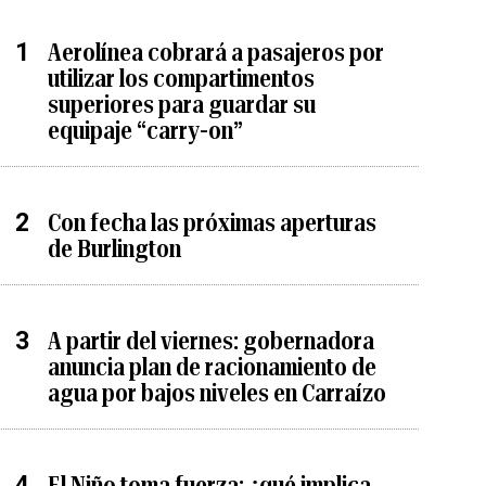
Aerolínea cobrará a pasajeros por
utilizar los compartimentos
superiores para guardar su
equipaje “carry-on”
Con fecha las próximas aperturas
de Burlington
A partir del viernes: gobernadora
anuncia plan de racionamiento de
agua por bajos niveles en Carraízo
El Niño toma fuerza: ¿qué implica