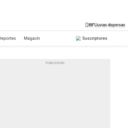
88°
Lluvias dispersas
Deportes
Magacín
Suscriptores
Gastronomía
De Viaje
Podcasts
Horóscopos
PUBLICIDAD