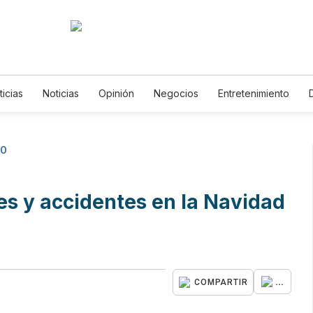
ticias
Noticias
Opinión
Negocios
Entretenimiento
s de Vida
Mundo
Estados Unidos
Ciencia y Ambiente
logía
Juegos
Lotería
Vídeos
Fotogalerías
English
etters
Feriados
Edictos
Especiales
DO
s y accidentes en la Navidad
s
...
COMPARTIR