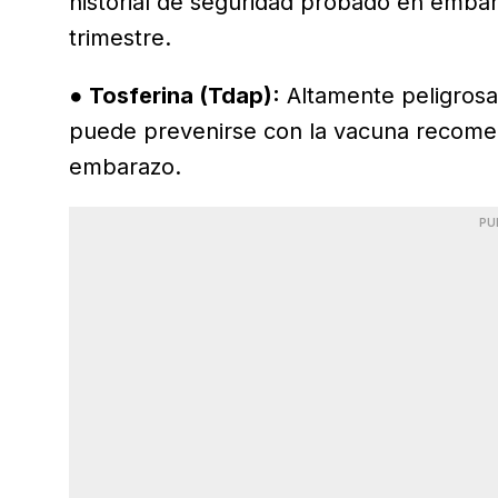
historial de seguridad probado en emba
trimestre.
●
Tosferina (Tdap):
Altamente peligrosa
puede prevenirse con la vacuna recome
embarazo.
PU