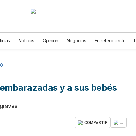
ticias
Noticias
Opinión
Negocios
Entretenimiento
s de Vida
Mundo
Estados Unidos
Ciencia y Ambiente
logía
Juegos
Lotería
Vídeos
Fotogalerías
English
etters
Feriados
Edictos
Especiales
DO
 embarazadas y a sus bebés
 graves
...
COMPARTIR