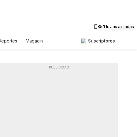
85°
Lluvias aisladas
Deportes
Magacín
Suscriptores
Gastronomía
De Viaje
Podcasts
Horóscopos
PUBLICIDAD