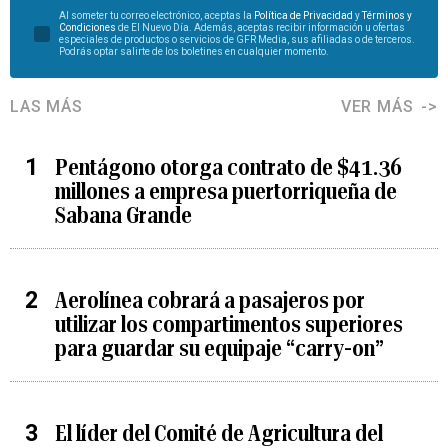
Al someter tu correo electrónico, aceptas la
Política de Privacidad
y
Términos y
Condiciones
de El Nuevo Día. Además, aceptas recibir información u ofertas
especiales de productos o servicios de GFR Media, sus afiliadas o de terceros.
Podrás optar salirte de los boletines en cualquier momento.
LAS MÁS
VER MÁS
Pentágono otorga contrato de $41.36
millones a empresa puertorriqueña de
Sabana Grande
Aerolínea cobrará a pasajeros por
utilizar los compartimentos superiores
para guardar su equipaje “carry-on”
El líder del Comité de Agricultura del