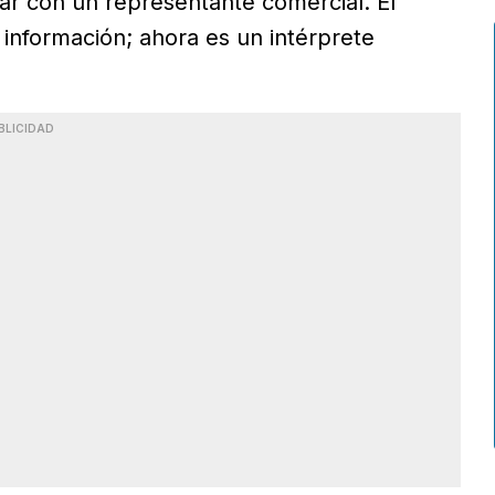
lar con un representante comercial. El
 información; ahora es un intérprete
BLICIDAD