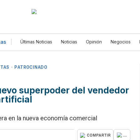
tas
Últimas Noticias
Noticias
Opinión
Negocios
Magacín
Estilos de Vida
Mundo
Estados U
Gastronomía
De Viaje
Tecnología
Juegos
Fotogalerías
English
Podcasts
Horóscopos
Edictos
Especiales
NTAS
PATROCINADO
nuevo superpoder del vendedor
rtificial
era en la nueva economía comercial
...
COMPARTIR