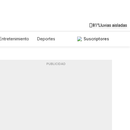
81°
Lluvias aisladas
Entretenimiento
Deportes
Suscriptores
nidos
Ciencia y Ambiente
Lotería
Vídeos
Newsletters
Feriados
PUBLICIDAD