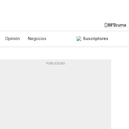
88°
Bruma
Opinión
Negocios
Suscriptores
rtes
Magacín
Estilos de Vida
os
Ciencia y Ambiente
e
Tecnología
Juegos
togalerías
English
Podcasts
PUBLICIDAD
ters
Feriados
Edictos