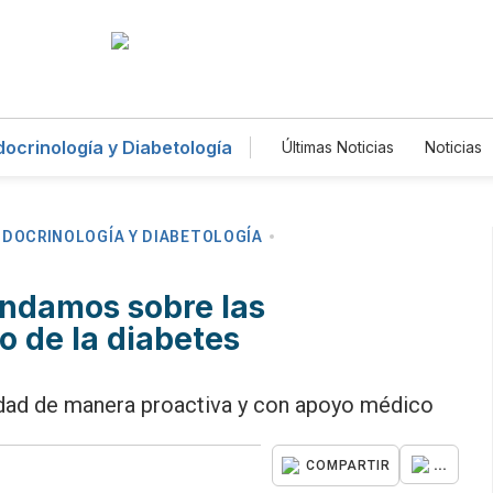
ocrinología y Diabetología
Últimas Noticias
Noticias
Entretenimiento
Depo
Mundo
Estados Unid
Gastronomía
De Viaj
Lotería
Vídeos
Fo
NDOCRINOLOGÍA Y DIABETOLOGÍA
Horóscopos
Newslet
Especiales
endamos sobre las
o de la diabetes
medad de manera proactiva y con apoyo médico
...
COMPARTIR