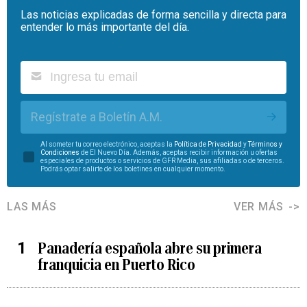
Las noticias explicadas de forma sencilla y directa para
entender lo más importante del día.
Regístrate a Boletín A.M.
Al someter tu correo electrónico, aceptas la
Política de Privacidad
y
Términos y
Condiciones
de El Nuevo Día. Además, aceptas recibir información u ofertas
especiales de productos o servicios de GFR Media, sus afiliadas o de terceros.
Podrás optar salirte de los boletines en cualquier momento.
LAS MÁS
VER MÁS
Panadería española abre su primera
franquicia en Puerto Rico