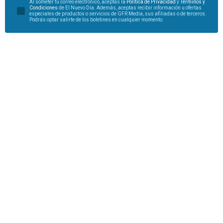
Al someter tu correo electrónico, aceptas la
Política de Privacidad
y
Términos y
Condiciones
de El Nuevo Día. Además, aceptas recibir información u ofertas
especiales de productos o servicios de GFR Media, sus afiliadas o de terceros.
Podrás optar salirte de los boletines en cualquier momento.