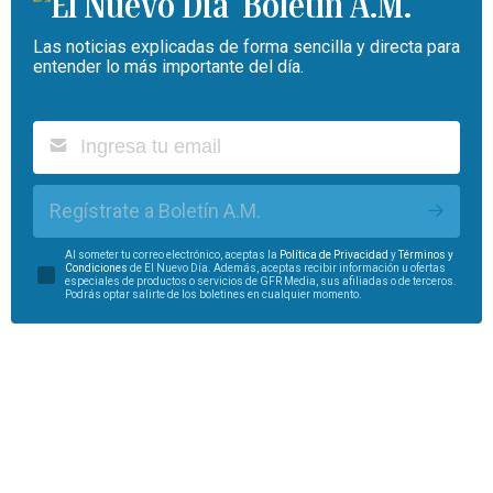
Boletín A.M.
Las noticias explicadas de forma sencilla y directa para
entender lo más importante del día.
Regístrate a Boletín A.M.
Al someter tu correo electrónico, aceptas la
Política de Privacidad
y
Términos y
Condiciones
de El Nuevo Día. Además, aceptas recibir información u ofertas
especiales de productos o servicios de GFR Media, sus afiliadas o de terceros.
Podrás optar salirte de los boletines en cualquier momento.