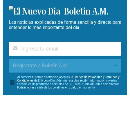
Boletín A.M.
Las noticias explicadas de forma sencilla y directa para
entender lo más importante del día.
Regístrate a Boletín A.M.
Al someter tu correo electrónico, aceptas la
Política de Privacidad
y
Términos y
Condiciones
de El Nuevo Día. Además, aceptas recibir información u ofertas
especiales de productos o servicios de GFR Media, sus afiliadas o de terceros.
Podrás optar salirte de los boletines en cualquier momento.