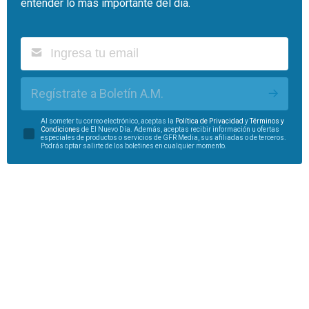
entender lo más importante del día.
Regístrate a Boletín A.M.
Al someter tu correo electrónico, aceptas la
Política de Privacidad
y
Términos y
Condiciones
de El Nuevo Día. Además, aceptas recibir información u ofertas
especiales de productos o servicios de GFR Media, sus afiliadas o de terceros.
Podrás optar salirte de los boletines en cualquier momento.